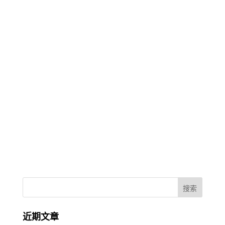
Malaysia Employment Visa 就业签证 主要是
为要前来我国工作或居住的外国人提供协助。
成立于 2017 年。虽然在这个领域仍然是一家
年轻的公司，但已经处理超过 10,000...
了解更多
« 更早的条目
近期文章