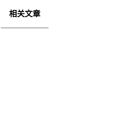
相关文章
ASEK MAJU 发展商
EZFLEX CONSULTING 金
服务
asek Maju 发展商 2011年
ezflex consulting 金融服务.
始设计他们的公司网页，
了解更多
经开发皇后花园和南滨
，公司业务还包括皇后广
及 Grand BlueWave
tel Johor...
解更多