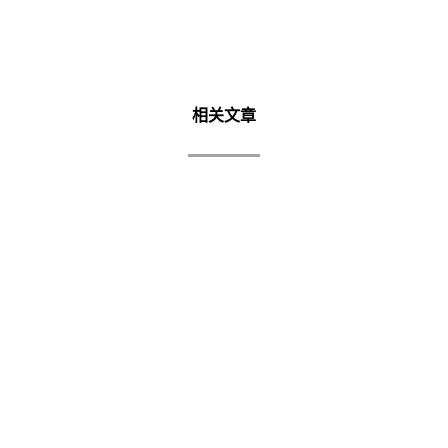
相关文章
BUATAN MALAYSIA 网站
Buatan Malaysia 主要是以推广马来西亚制作
的产品为主的一个本地网站。并且支持政府所
推广的“Sokonglah Jenama...
了解更多