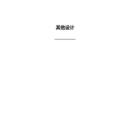
其他设计
LOCAL HOLDINGS 跨页公司简介
Local Holdings 跨页公司简介 除了介绍公司的
各项产品及制作流程外，同时也着重强调
Industry 4.0 的部分。尤其是大数据的收集及
即时显示及 Robotic CNC...
了解更多