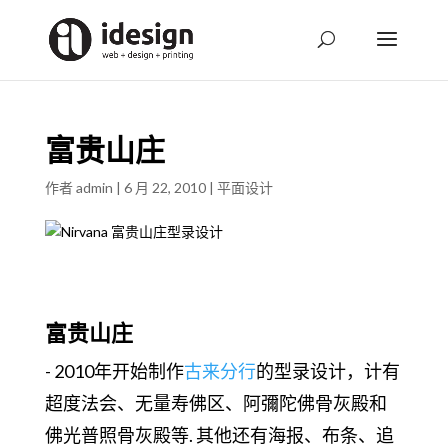
富贵山庄
作者
admin
|
6 月 22, 2010
|
平面设计
富贵山庄
- 2010年开始制作
古来分行
的型录设计，计有
超度法会、无量寿佛区、阿彌陀佛骨灰殿和
佛光普照骨灰殿等. 其他还有海报、布条、追